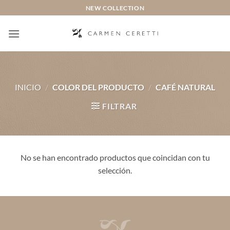
Saltar
NEW COLLECTION
al
contenido
INICIO
/
COLOR DEL PRODUCTO
/
CAFÉ NATURAL
FILTRAR
No se han encontrado productos que coincidan con tu
selección.