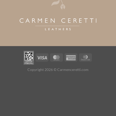
Visa
MasterCard
American
Dinners
Express
Club
Copyright 2026 © Carmenceretti.com