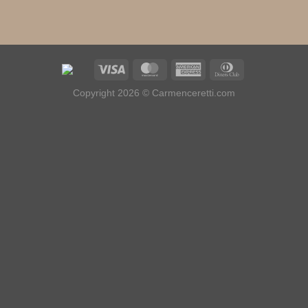
Visa
MasterCard
American
Dinners
Express
Club
Copyright 2026 © Carmenceretti.com